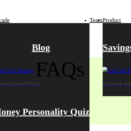
cade
Team
Product
Blog
Saving
FAQs
ad Latest Post
Create an
oney Personality Quiz