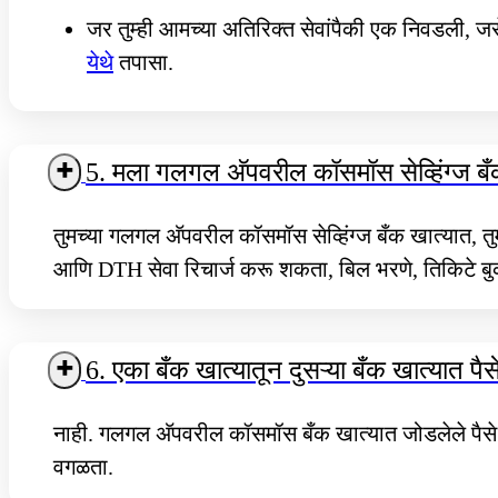
जर तुम्ही आमच्या अतिरिक्त सेवांपैकी एक निवडली, जसे
येथे
तपासा.
5. मला गलगल अ‍ॅपवरील कॉसमॉस सेव्हिंग्ज 
तुमच्या गलगल अ‍ॅपवरील कॉसमॉस सेव्हिंग्ज बँक खात्यात,
आणि DTH सेवा रिचार्ज करू शकता, बिल भरणे, तिकिटे बु
6. एका बँक खात्यातून दुसऱ्या बँक खात्यात
नाही. गलगल अ‍ॅपवरील कॉसमॉस बँक खात्यात जोडलेले पैसे
वगळता.