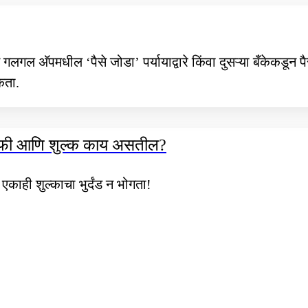
गलगल अ‍ॅपमधील ‘पैसे जोडा’ पर्यायाद्वारे किंवा दुसऱ्या बँकेकडून प
कता.
ाठी फी आणि शुल्क काय असतील?
ाही शुल्काचा भुर्दंड न भोगता!