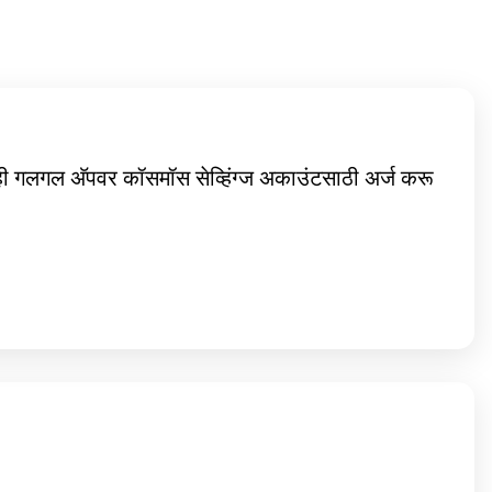
्ही गलगल अ‍ॅपवर कॉसमॉस सेव्हिंग्ज अकाउंटसाठी अर्ज करू