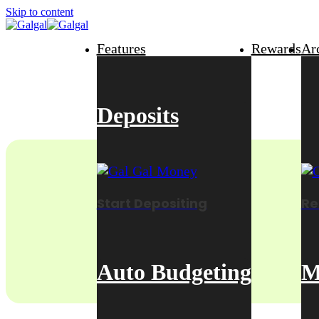
Skip to content
Features
Rewards
Ar
Deposits
Start Depositing
Re
Auto Budgeting
M