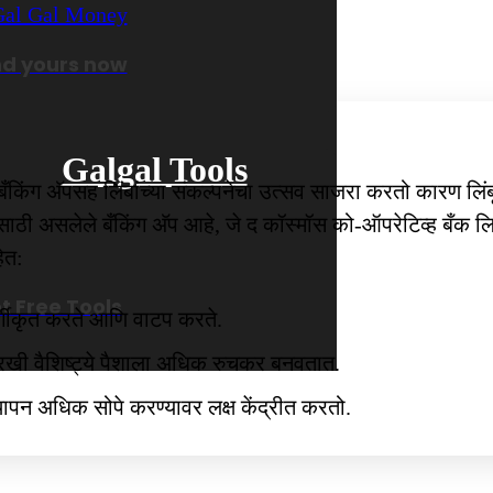
nd yours now
Galgal Tools
ा बँकिंग अ‍ॅपसह लिंबांच्या संकल्पनेचा उत्सव साजरा करतो कारण लि
सलेले बँकिंग अ‍ॅप आहे, जे द कॉस्मॉस को-ऑपरेटिव्ह बँक लिमिटेड द
ेत:
t Free Tools
वर्गीकृत करते आणि वाटप करते.
ारखी वैशिष्ट्ये पैशाला अधिक रुचकर बनवतात.
थापन अधिक सोपे करण्यावर लक्ष केंद्रीत करतो.